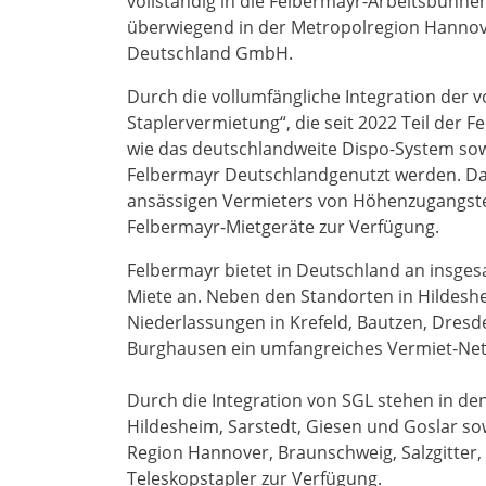
vollständig in die Felbermayr-Arbeitsbühnen
überwiegend in der Metropolregion Hanno
Deutschland GmbH.
Durch die vollumfängliche Integration der
Staplervermietung“, die seit 2022 Teil der F
wie das deutschlandweite Dispo-System so
Felbermayr Deutschlandgenutzt werden. D
ansässigen Vermieters von Höhenzugangste
Felbermayr-Mietgeräte zur Verfügung.
Felbermayr bietet in Deutschland an insges
Miete an. Neben den Standorten in Hildesh
Niederlassungen in Krefeld, Bautzen, Dresd
Burghausen ein umfangreiches Vermiet-Netz
Durch die Integration von SGL stehen in d
Hildesheim, Sarstedt, Giesen und Goslar s
Region Hannover, Braunschweig, Salzgitter
Teleskopstapler zur Verfügung.