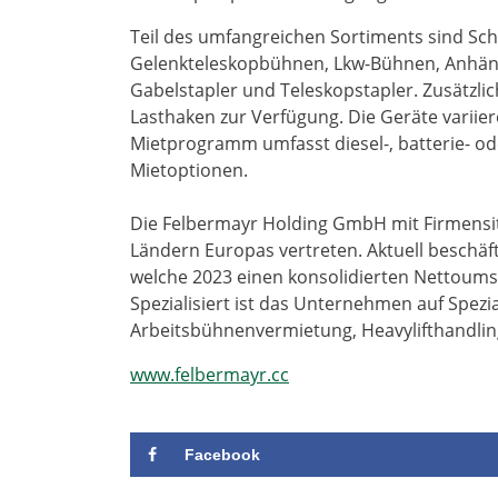
Teil des umfangreichen Sortiments sind S
Gelenkteleskopbühnen, Lkw-Bühnen, Anhä
Gabelstapler und Teleskopstapler. Zusätzlic
Lasthaken zur Verfügung. Die Geräte variie
Mietprogramm umfasst diesel-, batterie- ode
Mietoptionen.
Die Felbermayr Holding GmbH mit Firmensitz
Ländern Europas vertreten. Aktuell beschäf
welche 2023 einen konsolidierten Nettoumsa
Spezialisiert ist das Unternehmen auf Spez
Arbeitsbühnenvermietung, Heavylifthandling
www.felbermayr.cc
Facebook