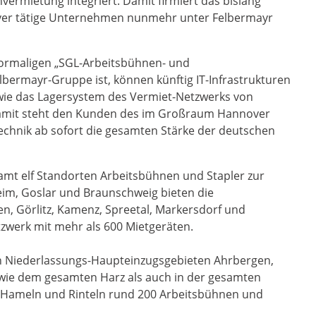
vermietung integriert. Damit firmiert das bislang
ver tätige Unternehmen nunmehr unter Felbermayr
 vormaligen „SGL-Arbeitsbühnen- und
elbermayr-Gruppe ist, können künftig IT-Infrastrukturen
wie das Lagersystem des Vermiet-Netzwerks von
amit steht den Kunden des im Großraum Hannover
chnik ab sofort die gesamten Stärke der deutschen
amt elf Standorten Arbeitsbühnen und Stapler zur
eim, Goslar und Braunschweig bieten die
en, Görlitz, Kamenz, Spreetal, Markersdorf und
werk mit mehr als 600 Mietgeräten.
en Niederlassungs-Haupteinzugsgebieten Ahrbergen,
owie dem gesamten Harz als auch in der gesamten
, Hameln und Rinteln rund 200 Arbeitsbühnen und