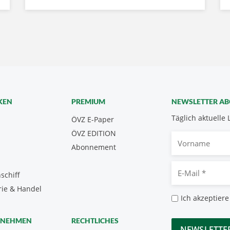
KEN
PREMIUM
NEWSLETTER A
Täglich aktuelle 
ÖVZ E-Paper
ÖVZ EDITION
Vorname
Abonnement
E-
schiff
Mail
rie & Handel
*
Datenschutz
Ich akzeptiere
*
CAPTCHA
RNEHMEN
RECHTLICHES