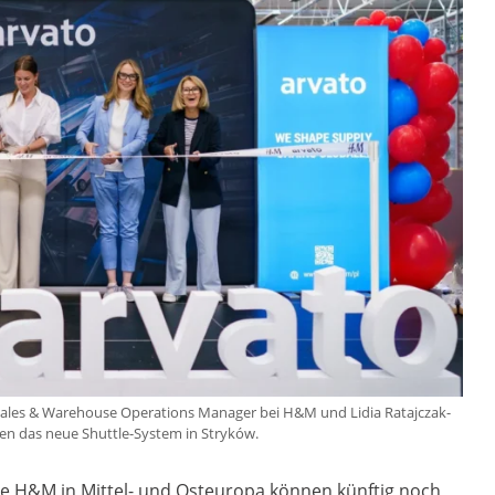
al Sales & Warehouse Operations Manager bei H&M und Lidia Ratajczak-
fnen das neue Shuttle-System in Stryków.
te H&M in Mittel- und Osteuropa können künftig noch