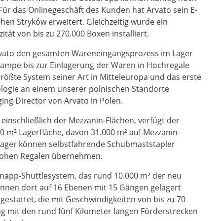
 Für das Onlinegeschäft des Kunden hat Arvato sein E-
en Stryków erweitert. Gleichzeitig wurde ein
ität von bis zu 270.000 Boxen installiert.
Arvato den gesamten Wareneingangsprozess im Lager
erampe bis zur Einlagerung der Waren in Hochregale
 größte System seiner Art in Mitteleuropa und das erste
ologie an einem unserer polnischen Standorte
ging Director von Arvato in Polen.
einschließlich der Mezzanin-Flächen, verfügt der
0 m² Lagerfläche, davon 31.000 m² auf Mezzanin-
llager können selbstfahrende Schubmaststapler
 hohen Regalen übernehmen.
 Knapp-Shuttlesystem, das rund 10.000 m² der neu
nnen dort auf 16 Ebenen mit 15 Gängen gelagert
gestattet, die mit Geschwindigkeiten von bis zu 70
g mit den rund fünf Kilometer langen Förderstrecken