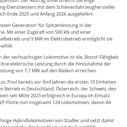
xpansion. Der Auftrag unterstreicht die enge
ng-Dienstleisters mit dem Schienenfahrzeughersteller
ich Ende 2025 und Anfang 2026 ausgeliefert.
sten Generation‘ für Spitzenleistung in der
. Mit einer Zugkraft von 500 kN und einer
selbetrieb und 9 MW im Elektrobetrieb ermöglicht sie
azität.
der sechsachsigen Lokomotive ist die ‚Boost‘-Fähigkeit
 ihre elektrische Leistung durch die Hinzunahme der
Leistung von 7,7 MW auf den Rädern erreichen.
oc Pool bereits vor fünf Jahren die ersten 10 Einheiten
den Betrieb in Deutschland, Österreich, der Schweiz, den
en seit Mitte 2023 erfolgreich in Europa im Einsatz.
ELP-Flotte nun insgesamt 124 Lokomotiven, davon 84
achsige Hybridlokomotiven von Stadler und setzt damit