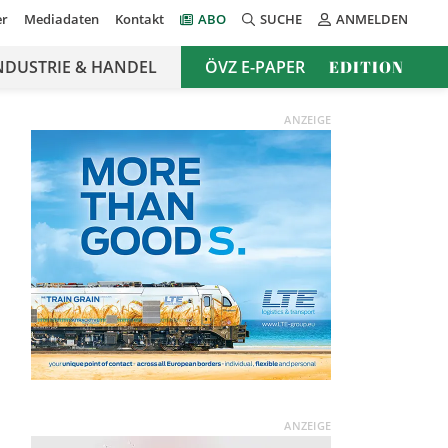
er
Mediadaten
Kontakt
ABO
SUCHE
ANMELDEN
NDUSTRIE & HANDEL
ÖVZ E-PAPER
EDITION
ANZEIGE
ANZEIGE