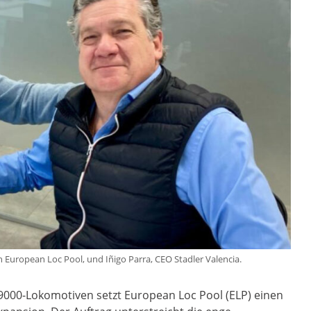
n European Loc Pool, und Iñigo Parra, CEO Stadler Valencia.
o9000-Lokomotiven setzt European Loc Pool (ELP) einen