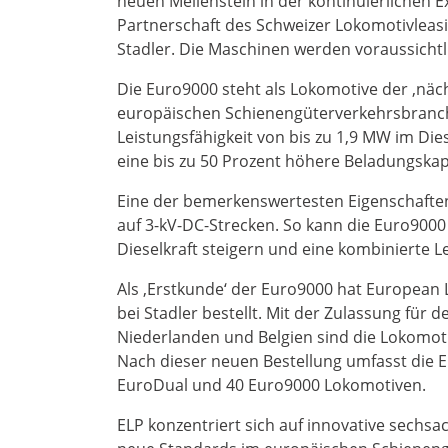
neuen Meilenstein in der kontinuierlichen E
Partnerschaft des Schweizer Lokomotivleasi
Stadler. Die Maschinen werden voraussichtl
Die Euro9000 steht als Lokomotive der ‚näch
europäischen Schienengüterverkehrsbranche
Leistungsfähigkeit von bis zu 1,9 MW im Die
eine bis zu 50 Prozent höhere Beladungskap
Eine der bemerkenswertesten Eigenschaften 
auf 3-kV-DC-Strecken. So kann die Euro9000
Dieselkraft steigern und eine kombinierte 
Als ‚Erstkunde‘ der Euro9000 hat European L
bei Stadler bestellt. Mit der Zulassung für 
Niederlanden und Belgien sind die Lokomotiv
Nach dieser neuen Bestellung umfasst die 
EuroDual und 40 Euro9000 Lokomotiven.
ELP konzentriert sich auf innovative sechs