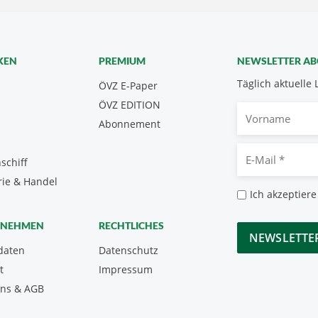
KEN
PREMIUM
NEWSLETTER A
Täglich aktuelle 
ÖVZ E-Paper
ÖVZ EDITION
Vorname
Abonnement
E-
schiff
Mail
rie & Handel
*
Datenschutz
Ich akzeptiere
*
CAPTCHA
RNEHMEN
RECHTLICHES
daten
Datenschutz
t
Impressum
uns & AGB