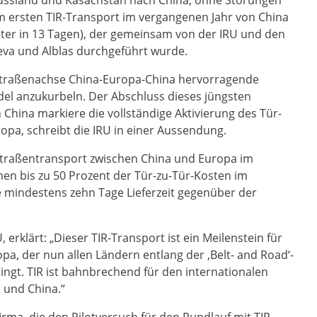
Russland und Kasachstan nach China, ohne Störungen
em ersten TIR-Transport im vergangenen Jahr von China
eter in 13 Tagen), der gemeinsam von der IRU und den
va und Alblas durchgeführt wurde.
ie Straßenachse China-Europa-China hervorragende
del anzukurbeln. Der Abschluss dieses jüngsten
 China markiere die vollständige Aktivierung des Tür-
opa, schreibt die IRU in einer Aussendung.
Straßentransport zwischen China und Europa im
n bis zu 50 Prozent der Tür-zu-Tür-Kosten im
e mindestens zehn Tage Lieferzeit gegenüber der
erklärt: „Dieser TIR-Transport ist ein Meilenstein für
opa, der nun allen Ländern entlang der ‚Belt- and Road‘-
ringt. TIR ist bahnbrechend für den internationalen
 und China.“