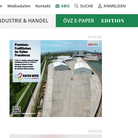
er
Mediadaten
Kontakt
ABO
SUCHE
ANMELDEN
NDUSTRIE & HANDEL
ÖVZ E-PAPER
EDITION
ANZEIGE
ANZEIGE