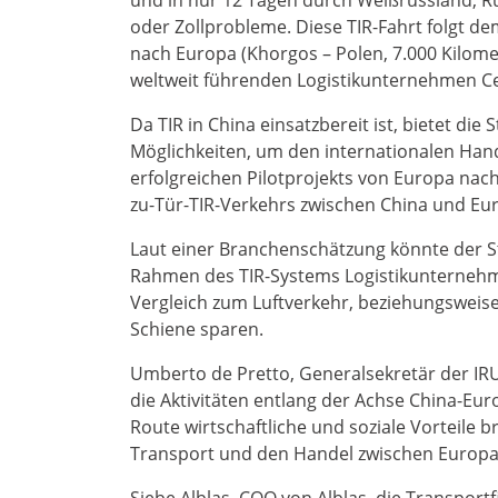
und in nur 12 Tagen durch Weißrussland, 
oder Zollprobleme. Diese TIR-Fahrt folgt d
nach Europa (Khorgos – Polen, 7.000 Kilom
weltweit führenden Logistikunternehmen Ce
Da TIR in China einsatzbereit ist, bietet d
Möglichkeiten, um den internationalen Han
erfolgreichen Pilotprojekts von Europa nach
zu-Tür-TIR-Verkehrs zwischen China und Eur
Laut einer Branchenschätzung könnte der 
Rahmen des TIR-Systems Logistikunternehme
Vergleich zum Luftverkehr, beziehungsweis
Schiene sparen.
Umberto de Pretto, Generalsekretär der IRU, 
die Aktivitäten entlang der Achse China-Eur
Route wirtschaftliche und soziale Vorteile b
Transport und den Handel zwischen Europa