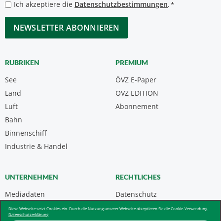
Datenschutzbestimmungen
Ich akzeptiere die
Datenschutzbestimmungen
.
*
*
CAPTCHA
RUBRIKEN
PREMIUM
See
ÖVZ E-Paper
Land
ÖVZ EDITION
Luft
Abonnement
Bahn
Binnenschiff
Industrie & Handel
UNTERNEHMEN
RECHTLICHES
Mediadaten
Datenschutz
Kontakt
Impressum
Diese Webseite setzt Cookies ein. Durch die Nutzung unserer Webseite akzeptieren Sie die Cookie-Verwendung.
Datenschutzerklärung
Über uns & AGB