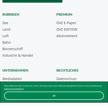
RUBRIKEN
PREMIUM
See
ÖVZ E-Paper
Land
ÖVZ EDITION
Luft
Abonnement
Bahn
Binnenschiff
Industrie & Handel
UNTERNEHMEN
RECHTLICHES
Mediadaten
Datenschutz
Kontakt
Impressum
Diese Webseite setzt Cookies ein. Durch die Nutzung unserer Webseite akzeptieren Sie die Cookie-Verwendung.
Datenschutzerklärung
Über uns & AGB
OK