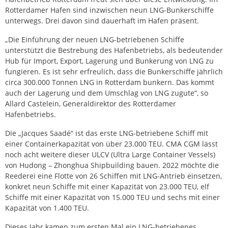
Rotterdamer Hafen sind inzwischen neun LNG-Bunkerschiffe
unterwegs. Drei davon sind dauerhaft im Hafen präsent.
„Die Einführung der neuen LNG-betriebenen Schiffe
unterstützt die Bestrebung des Hafenbetriebs, als bedeutender
Hub für Import, Export, Lagerung und Bunkerung von LNG zu
fungieren. Es ist sehr erfreulich, dass die Bunkerschiffe jährlich
circa 300.000 Tonnen LNG in Rotterdam bunkern. Das kommt
auch der Lagerung und dem Umschlag von LNG zugute“, so
Allard Castelein, Generaldirektor des Rotterdamer
Hafenbetriebs.
Die „Jacques Saadé“ ist das erste LNG-betriebene Schiff mit
einer Containerkapazität von über 23.000 TEU. CMA CGM lässt
noch acht weitere dieser ULCV (Ultra Large Container Vessels)
von Hudong – Zhonghua Shipbuilding bauen. 2022 möchte die
Reederei eine Flotte von 26 Schiffen mit LNG-Antrieb einsetzen,
konkret neun Schiffe mit einer Kapazität von 23.000 TEU, elf
Schiffe mit einer Kapazität von 15.000 TEU und sechs mit einer
Kapazität von 1.400 TEU.
Dieses Jahr kamen zum ersten Mal ein LNG-betriebenes