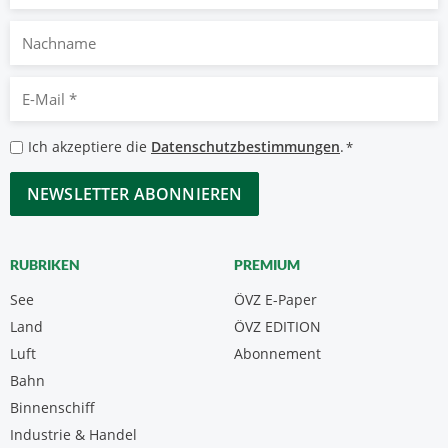
Nachname
E-
Mail
*
Datenschutzbestimmungen
Ich akzeptiere die
Datenschutzbestimmungen
.
*
*
CAPTCHA
RUBRIKEN
PREMIUM
See
ÖVZ E-Paper
Land
ÖVZ EDITION
Luft
Abonnement
Bahn
Binnenschiff
Industrie & Handel