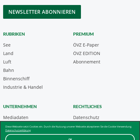
*
CAPTCHA
RUBRIKEN
PREMIUM
See
ÖVZ E-Paper
Land
ÖVZ EDITION
Luft
Abonnement
Bahn
Binnenschiff
Industrie & Handel
UNTERNEHMEN
RECHTLICHES
Mediadaten
Datenschutz
Kontakt
Impressum
Diese Webseite setzt Cookies ein. Durch die Nutzung unserer Webseite akzeptieren Sie die Cookie-Verwendung.
Datenschutzerklärung
Über uns & AGB
OK