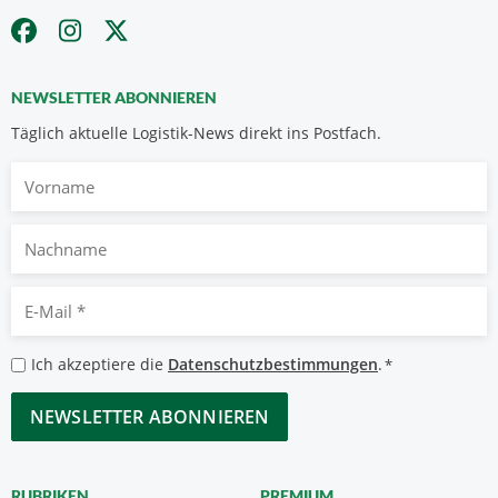
NEWSLETTER ABONNIEREN
Täglich aktuelle Logistik-News direkt ins Postfach.
Vorname
Nachname
E-
Mail
*
Datenschutzbestimmungen
Ich akzeptiere die
Datenschutzbestimmungen
.
*
*
CAPTCHA
RUBRIKEN
PREMIUM