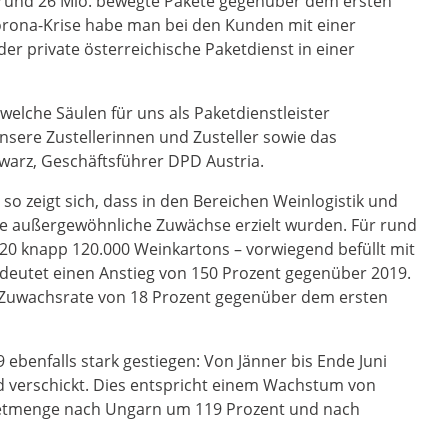
rund 26 Mio. bewegte Pakete gegenüber dem ersten
orona-Krise habe man bei den Kunden mit einer
der private österreichische Paketdienst in einer
 welche Säulen für uns als Paketdienstleister
unsere Zustellerinnen und Zusteller sowie das
hwarz, Geschäftsführer DPD Austria.
so zeigt sich, dass in den Bereichen Weinlogistik und
e außergewöhnliche Zuwächse erzielt wurden. Für rund
20 knapp 120.000 Weinkartons – vorwiegend befüllt mit
edeutet einen Anstieg von 150 Prozent gegenüber 2019.
 Zuwachsrate von 18 Prozent gegenüber dem ersten
ebenfalls stark gestiegen: Von Jänner bis Ende Juni
d verschickt. Dies entspricht einem Wachstum von
aketmenge nach Ungarn um 119 Prozent und nach