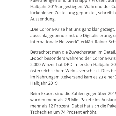
Paketmengen sind um knapp 7 Prozent auf 
Halbjahr 2019 angestiegen. Während der C
lückenlosen Zustellung gepunktet, schreibt 
Aussendung.
„Die Corona-Krise hat uns ganz klar gezeigt,
ausschlaggebend sind: die Digitalisierung, 
internationale Netzwerk“, erklärt Rainer Sc
Betrachtet man die Zuwachsraten im Detail, 
„Food“ besonders während der Corona-Kris
2.000 Winzer hat DPD im ersten Halbjahr 20
österreichischem Wein – verschickt. Dies b
Im Nahrungsmittelversand kam es zu einer
Halbjahr 2019.
Beim Export sind die Zahlen gegenüber 2019 
wurden mehr als 2,9 Mio. Pakete ins Auslan
mehr als 12 Prozent. Dabei hat sich die P
Tschechien um 74 Prozent erhöht.