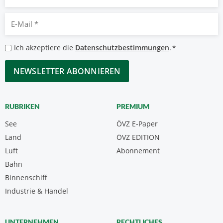
E-
Mail
*
Datenschutzbestimmungen
Ich akzeptiere die
Datenschutzbestimmungen
.
*
*
CAPTCHA
RUBRIKEN
PREMIUM
See
ÖVZ E-Paper
Land
ÖVZ EDITION
Luft
Abonnement
Bahn
Binnenschiff
Industrie & Handel
UNTERNEHMEN
RECHTLICHES