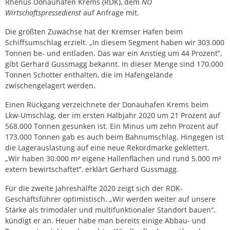
Rhenus Donauhafen Krems (RDK), dem
NÖ
Wirtschaftspressedienst
auf Anfrage mit.
Die größten Zuwächse hat der Kremser Hafen beim
Schiffsumschlag erzielt. „In diesem Segment haben wir 303.000
Tonnen be- und entladen. Das war ein Anstieg um 44 Prozent“,
gibt Gerhard Gussmagg bekannt. In dieser Menge sind 170.000
Tonnen Schotter enthalten, die im Hafengelände
zwischengelagert werden.
Einen Rückgang verzeichnete der Donauhafen Krems beim
Lkw-Umschlag, der im ersten Halbjahr 2020 um 21 Prozent auf
568.000 Tonnen gesunken ist. Ein Minus um zehn Prozent auf
173.000 Tonnen gab es auch beim Bahnumschlag. Hingegen ist
die Lagerauslastung auf eine neue Rekordmarke geklettert.
„Wir haben 30.000 m² eigene Hallenflächen und rund 5.000 m²
extern bewirtschaftet“, erklärt Gerhard Gussmagg.
Für die zweite Jahreshälfte 2020 zeigt sich der RDK-
Geschäftsführer optimistisch. „Wir werden weiter auf unsere
Stärke als trimodaler und multifunktionaler Standort bauen“,
kündigt er an. Heuer habe man bereits einige Abbau- und