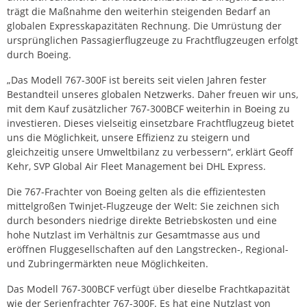
trägt die Maßnahme den weiterhin steigenden Bedarf an
globalen Expresskapazitäten Rechnung. Die Umrüstung der
ursprünglichen Passagierflugzeuge zu Frachtflugzeugen erfolgt
durch Boeing.
„Das Modell 767-300F ist bereits seit vielen Jahren fester
Bestandteil unseres globalen Netzwerks. Daher freuen wir uns,
mit dem Kauf zusätzlicher 767-300BCF weiterhin in Boeing zu
investieren. Dieses vielseitig einsetzbare Frachtflugzeug bietet
uns die Möglichkeit, unsere Effizienz zu steigern und
gleichzeitig unsere Umweltbilanz zu verbessern“, erklärt Geoff
Kehr, SVP Global Air Fleet Management bei DHL Express.
Die 767-Frachter von Boeing gelten als die effizientesten
mittelgroßen Twinjet-Flugzeuge der Welt: Sie zeichnen sich
durch besonders niedrige direkte Betriebskosten und eine
hohe Nutzlast im Verhältnis zur Gesamtmasse aus und
eröffnen Fluggesellschaften auf den Langstrecken-, Regional-
und Zubringermärkten neue Möglichkeiten.
Das Modell 767-300BCF verfügt über dieselbe Frachtkapazität
wie der Serienfrachter 767-300F. Es hat eine Nutzlast von