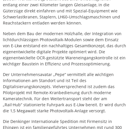
entlang einer zwei Kilometer langen Gleisanlage, in die
Güterzüge direkt einfahren und mit Spezial-Equipment wie
Schwerlastkranen, Staplern, LH60-Umschlagsmaschinen und
Reachstackern entladen werden können.
Neben dem Bau der modernen Holzhalle, der Integration von
lichtdurchlässigen Photovoltaik-Modulen sowie dem Einsatz
von E-Lkw entstand ein nachhaltiges Gesamtkonzept, das durch
eigenentwickelte digitale Projekte optimiert wird. Die
eigenentwickelte OCR-gestützte Wareneingangskontrolle ist ein
wichtiger Baustein in Effizienz und Prozessoptimierung.
Der Unternehmensavatar „Pepe“ vermittelt alle wichtigen
Informationen am Standort und ist Teil des
Digitalisierungskonzepts. Vielversprechend ist zudem das
Pilotprojekt mit Remote-Kranbedienung durch moderne
Kameratechnik. Für den Weitertransport steht der am
.
„Rail
Hub“ stationierte Fuhrpark aus E-Lkw bereit. Er wird durch
die 1,5 Megawatt starke Photovoltaik-Anlage versorgt.
Die Denkinger Internationale Spedition mit Firmensitz in
Ehingen ist ein familiengeführtes Unternehmen mit rund 300