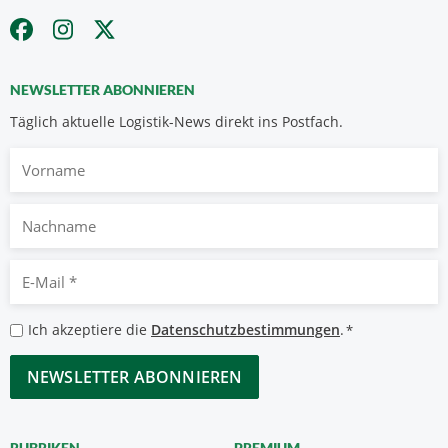
NEWSLETTER ABONNIEREN
Täglich aktuelle Logistik-News direkt ins Postfach.
Vorname
Nachname
E-
Mail
*
Datenschutzbestimmungen
Ich akzeptiere die
Datenschutzbestimmungen
.
*
*
CAPTCHA
RUBRIKEN
PREMIUM