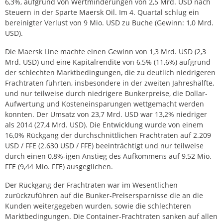
6,3%, aufgrund von Wertminderungen von 2,5 Mrd. USD nach
Steuern in der Sparte Maersk Oil. Im 4. Quartal schlug ein
bereinigter Verlust von 9 Mio. USD zu Buche (Gewinn: 1,0 Mrd.
USD).
Die Maersk Line machte einen Gewinn von 1,3 Mrd. USD (2,3
Mrd. USD) und eine Kapitalrendite von 6,5% (11,6%) aufgrund
der schlechten Marktbedingungen, die zu deutlich niedrigeren
Frachtraten führten, insbesondere in der zweiten Jahreshälfte,
und nur teilweise durch niedrigere Bunkerpreise, die Dollar-
Aufwertung und Kosteneinsparungen wettgemacht werden
konnten. Der Umsatz von 23,7 Mrd. USD war 13,2% niedriger
als 2014 (27,4 Mrd. USD). Die Entwicklung wurde von einem
16,0% Rückgang der durchschnittlichen Frachtraten auf 2.209
USD / FFE (2.630 USD / FFE) beeinträchtigt und nur teilweise
durch einen 0,8%-igen Anstieg des Aufkommens auf 9,52 Mio.
FFE (9,44 Mio. FFE) ausgeglichen.
Der Rückgang der Frachtraten war im Wesentlichen
zurückzuführen auf die Bunker-Preisersparnisse die an die
Kunden weitergegeben wurden, sowie die schlechteren
Marktbedingungen. Die Container-Frachtraten sanken auf allen