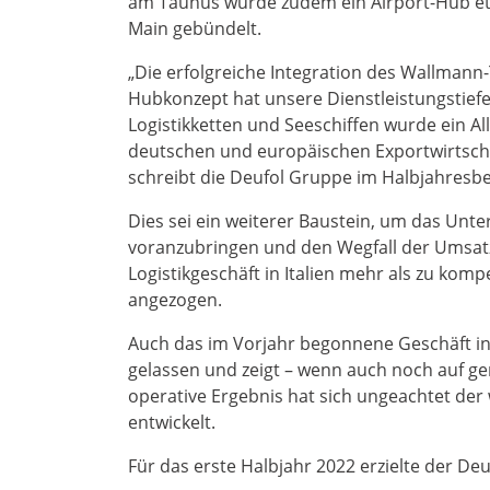
am Taunus wurde zudem ein Airport-Hub etab
Main gebündelt.
„Die erfolgreiche Integration des Wallman
Hubkonzept hat unsere Dienstleistungstiefe
Logistikketten und Seeschiffen wurde ein Al
deutschen und europäischen Exportwirtscha
schreibt die Deufol Gruppe im Halbjahresbe
Dies sei ein weiterer Baustein, um das Un
voranzubringen und den Wegfall der Umsatz
Logistikgeschäft in Italien mehr als zu ko
angezogen.
Auch das im Vorjahr begonnene Geschäft in
gelassen und zeigt – wenn auch noch auf ge
operative Ergebnis hat sich ungeachtet der
entwickelt.
Für das erste Halbjahr 2022 erzielte der De