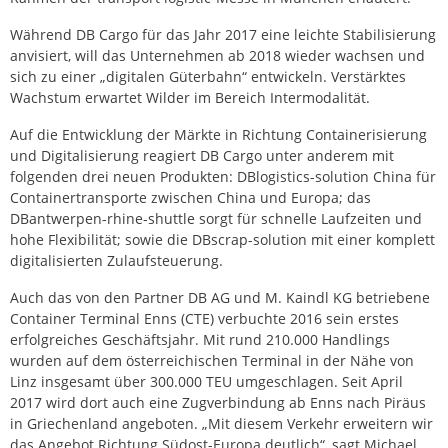
Während DB Cargo für das Jahr 2017 eine leichte Stabilisierung
anvisiert, will das Unternehmen ab 2018 wieder wachsen und
sich zu einer „digitalen Güterbahn“ entwickeln. Verstärktes
Wachstum erwartet Wilder im Bereich Intermodalität.
Auf die Entwicklung der Märkte in Richtung Containerisierung
und Digitalisierung reagiert DB Cargo unter anderem mit
folgenden drei neuen Produkten: DBlogistics-solution China für
Containertransporte zwischen China und Europa; das
DBantwerpen-rhine-shuttle sorgt für schnelle Laufzeiten und
hohe Flexibilität; sowie die DBscrap-solution mit einer komplett
digitalisierten Zulaufsteuerung.
Auch das von den Partner DB AG und M. Kaindl KG betriebene
Container Terminal Enns (CTE) verbuchte 2016 sein erstes
erfolgreiches Geschäftsjahr. Mit rund 210.000 Handlings
wurden auf dem österreichischen Terminal in der Nähe von
Linz insgesamt über 300.000 TEU umgeschlagen. Seit April
2017 wird dort auch eine Zugverbindung ab Enns nach Piräus
in Griechenland angeboten. „Mit diesem Verkehr erweitern wir
das Angebot Richtung Südost-Europa deutlich“, sagt Michael