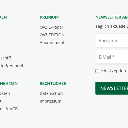
KEN
PREMIUM
NEWSLETTER A
Täglich aktuelle 
ÖVZ E-Paper
ÖVZ EDITION
Vorname
Abonnement
E-
schiff
Mail
rie & Handel
*
Datenschutz
Ich akzeptiere
*
CAPTCHA
RNEHMEN
RECHTLICHES
daten
Datenschutz
t
Impressum
uns & AGB