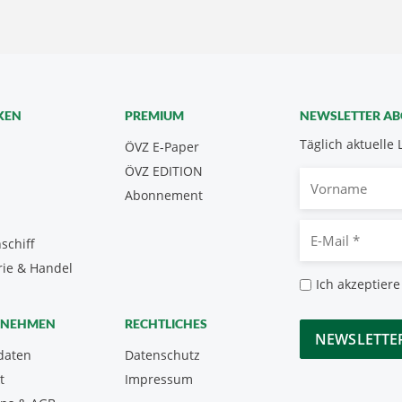
KEN
PREMIUM
NEWSLETTER A
Täglich aktuelle 
ÖVZ E-Paper
ÖVZ EDITION
Vorname
Abonnement
E-
schiff
Mail
rie & Handel
*
Datenschutz
Ich akzeptiere
*
CAPTCHA
RNEHMEN
RECHTLICHES
daten
Datenschutz
t
Impressum