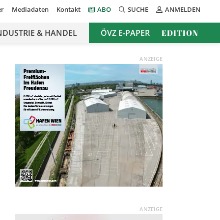
er
Mediadaten
Kontakt
ABO
SUCHE
ANMELDEN
NDUSTRIE & HANDEL
ÖVZ E-PAPER
EDITION
ANZEIGE
ANZEIGE