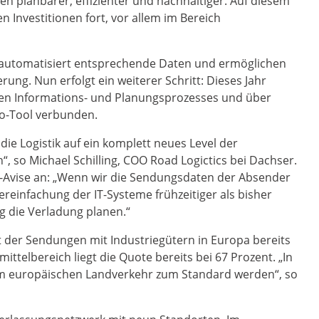
n planbarer, effizienter und nachhaltiger. Auf diesem
n Investitionen fort, vor allem im Bereich
n automatisiert entsprechende Daten und ermöglichen
ung. Nun erfolgt ein weiterer Schritt: Dieses Jahr
erten Informations- und Planungsprozesses und über
o-Tool verbunden.
ie Logistik auf ein komplett neues Level der
n“, so Michael Schilling, COO Road Logictics bei Dachser.
gs-Avise an: „Wenn wir die Sendungsdaten der Absender
ereinfachung der IT-Systeme frühzeitiger als bisher
g die Verladung planen.“
 der Sendungen mit Industriegütern in Europa bereits
ttelbereich liegt die Quote bereits bei 67 Prozent. „In
e im europäischen Landverkehr zum Standard werden“, so