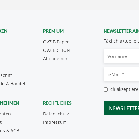
KEN
PREMIUM
NEWSLETTER A
Täglich aktuelle 
ÖVZ E-Paper
ÖVZ EDITION
Vorname
Abonnement
E-
schiff
Mail
rie & Handel
*
Datenschutz
Ich akzeptiere
*
CAPTCHA
RNEHMEN
RECHTLICHES
daten
Datenschutz
t
Impressum
uns & AGB