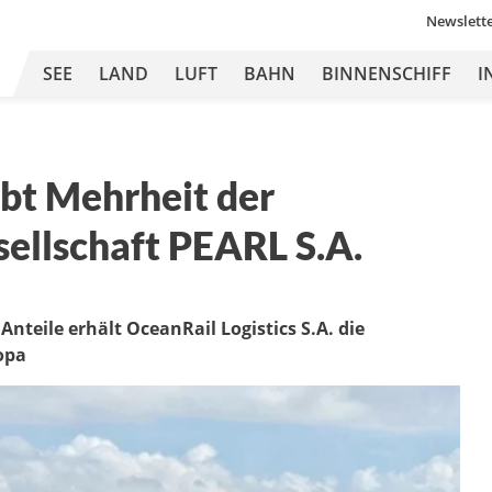
Newslett
SEE
LAND
LUFT
BAHN
BINNENSCHIFF
I
rbt Mehrheit der
ellschaft PEARL S.A.
nteile erhält OceanRail Logistics S.A. die
opa