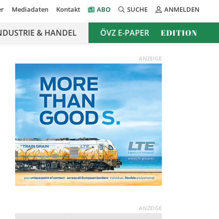
er
Mediadaten
Kontakt
ABO
SUCHE
ANMELDEN
NDUSTRIE & HANDEL
ÖVZ E-PAPER
EDITION
ANZEIGE
ANZEIGE