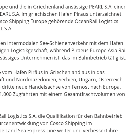
e und die in Griechenland ansässige PEARL S.A. einen
EARL S.A. im griechischen Hafen Piräus unterzeichnet.
sco Shipping Europe gehörende OceanRail Logistics
L S.A.
auf den intermodalen See-Schienenverkehr mit dem Hafen
en Logistikgeschäft, während Piraeus Europe Asia Rail
nsässiges Unternehmen ist, das im Bahnbetrieb tätig ist.
e vom Hafen Piräus in Griechenland aus in das
uft und Nordmazedonien, Serbien, Ungarn, Österreich,
ie dritte neue Handelsachse von Fernost nach Europa.
 1.000 Zugfahrten mit einem Gesamtfrachtvolumen von
l Logistics S.A. die Qualifikation für den Bahnbetrieb
ourcenentwicklung von Cosco Shipping im
e Land Sea Express Line weiter und verbessert ihre