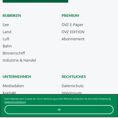
RUBRIKEN
PREMIUM
See
ÖVZ E-Paper
Land
ÖVZ EDITION
Luft
Abonnement
Bahn
Binnenschiff
Industrie & Handel
UNTERNEHMEN
RECHTLICHES
Mediadaten
Datenschutz
Kontakt
Impressum
Diese Webseite setzt Cookies ein. Durch die Nutzung unserer Webseite akzeptieren Sie die Cookie-Verwendung.
Über uns & AGB
Datenschutzerklärung
OK