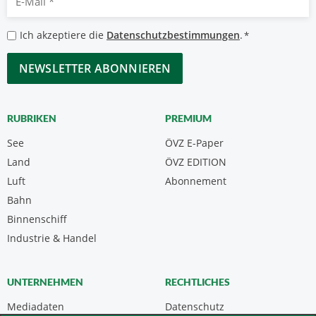
Mail
*
Datenschutzbestimmungen
Ich akzeptiere die
Datenschutzbestimmungen
.
*
*
CAPTCHA
RUBRIKEN
PREMIUM
See
ÖVZ E-Paper
Land
ÖVZ EDITION
Luft
Abonnement
Bahn
Binnenschiff
Industrie & Handel
UNTERNEHMEN
RECHTLICHES
Mediadaten
Datenschutz