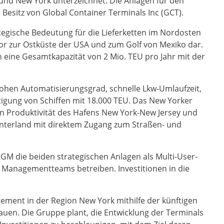
und New York unterzeichnet. Die Anlagen für den
Besitz von Global Container Terminals Inc (GCT).
tegische Bedeutung für die Lieferketten im Nordosten
or zur Ostküste der USA und zum Golf von Mexiko dar.
eine Gesamtkapazität von 2 Mio. TEU pro Jahr mit der
ohen Automatisierungsgrad, schnelle Lkw-Umlaufzeit,
igung von Schiffen mit 18.000 TEU. Das New Yorker
hen Produktivität des Hafens New York-New Jersey und
nterland mit direktem Zugang zum Straßen- und
GM die beiden strategischen Anlagen als Multi-User-
n Managementteams betreiben. Investitionen in die
ement in der Region New York mithilfe der künftigen
auen. Die Gruppe plant, die Entwicklung der Terminals