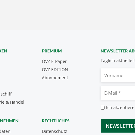
KEN
PREMIUM
NEWSLETTER A
Täglich aktuelle 
ÖVZ E-Paper
ÖVZ EDITION
Vorname
Abonnement
E-
schiff
Mail
rie & Handel
*
Datenschutz
Ich akzeptiere
*
CAPTCHA
RNEHMEN
RECHTLICHES
daten
Datenschutz