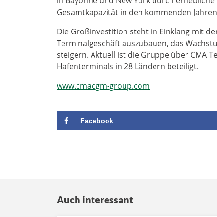
in Bayonne und New York durch erhebliche I
Gesamtkapazität in den kommenden Jahren
Die Großinvestition steht in Einklang mit de
Terminalgeschäft auszubauen, das Wachstum 
steigern. Aktuell ist die Gruppe über CMA T
Hafenterminals in 28 Ländern beteiligt.
www.cmacgm-group.com
Facebook
Auch interessant