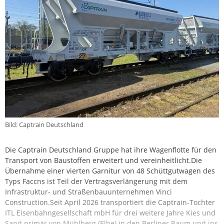
Bild: Captrain Deutschland
Die Captrain Deutschland Gruppe hat ihre Wagenflotte für den
Transport von Baustoffen erweitert und vereinheitlicht.Die
Übernahme einer vierten Garnitur von 48 Schüttgutwagen des
Typs Faccns ist Teil der Vertragsverlängerung mit dem
Infrastruktur- und Straßenbauunternehmen Vinci
Construction.Seit April 2026 transportiert die Captrain-Tochter
ITL Eisenbahngesellschaft mbH für drei weitere Jahre Kies und
Sand primär von Mühlberg (Elbe) in den Berliner Raum und ins