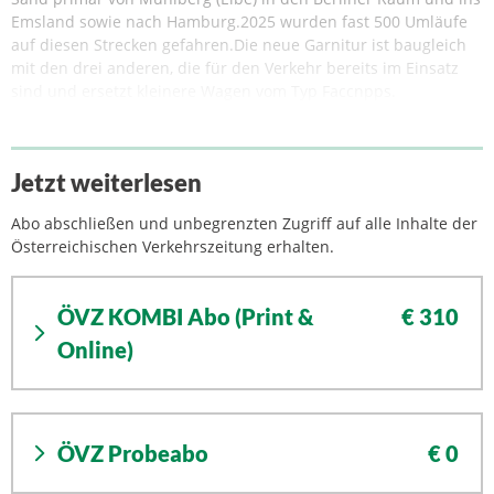
Emsland sowie nach Hamburg.2025 wurden fast 500 Umläufe
auf diesen Strecken gefahren.Die neue Garnitur ist baugleich
mit den drei anderen, die für den Verkehr bereits im Einsatz
sind und ersetzt kleinere Wagen vom Typ Faccnpps.
Jetzt weiterlesen
Abo abschließen und unbegrenzten Zugriff auf alle Inhalte der
Österreichischen Verkehrszeitung erhalten.
ÖVZ KOMBI Abo (Print &
€ 310
Online)
ÖVZ Probeabo
€ 0