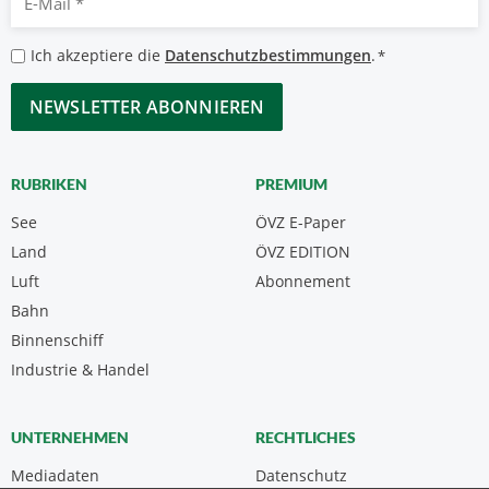
Mail
*
Datenschutzbestimmungen
Ich akzeptiere die
Datenschutzbestimmungen
.
*
*
CAPTCHA
RUBRIKEN
PREMIUM
See
ÖVZ E-Paper
Land
ÖVZ EDITION
Luft
Abonnement
Bahn
Binnenschiff
Industrie & Handel
UNTERNEHMEN
RECHTLICHES
Mediadaten
Datenschutz