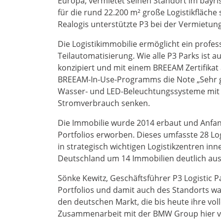
Europa, vermietet seinen Standort im bayr
für die rund 22.200 m² große Logistikfläch
Realogis unterstützte P3 bei der Vermietung
Die Logistikimmobilie ermöglicht ein prof
Teilautomatisierung. Wie alle P3 Parks ist 
konzipiert und mit einem BREEAM Zertifikat
BREEAM-In-Use-Programms die Note „Sehr gut
Wasser- und LED-Beleuchtungssysteme mit
Stromverbrauch senken.
Die Immobilie wurde 2014 erbaut und Anfan
Portfolios erworben. Dieses umfasste 28 Lo
in strategisch wichtigen Logistikzentren inn
Deutschland um 14 Immobilien deutlich au
Sönke Kewitz, Geschäftsführer P3 Logistic 
Portfolios und damit auch des Standorts wa
den deutschen Markt, die bis heute ihre voll
Zusammenarbeit mit der BMW Group hier vo