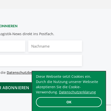
BONNIEREN
Logistik-News direkt ins Postfach.
Nachname
bestimmungen
 die
Datenschutzbestimmungen
.
*
Diese Webseite setzt Cookies ein.
Durch die Nutzung unserer Webseite
akzeptieren Sie die Cookie-
Verwendung.
Datenschutzerklärung
OK