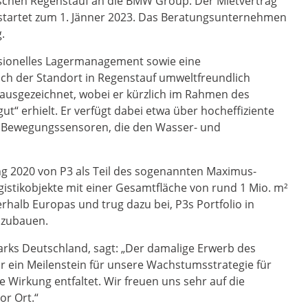
ischen Regenstauf an die BMW Group. Der Mietvertrag
e startet zum 1. Jänner 2023. Das Beratungsunternehmen
.
essionelles Lagermanagement sowie eine
auch der Standort in Regenstauf umweltfreundlich
 ausgezeichnet, wobei er kürzlich im Rahmen des
“ erhielt. Er verfügt dabei etwa über hocheffiziente
 Bewegungssensoren, die den Wasser- und
g 2020 von P3 als Teil des sogenannten Maximus-
gistikobjekte mit einer Gesamtfläche von rund 1 Mio. m²
erhalb Europas und trug dazu bei, P3s Portfolio in
szubauen.
Parks Deutschland, sagt: „Der damalige Erwerb des
r ein Meilenstein für unsere Wachstumsstrategie für
e Wirkung entfaltet. Wir freuen uns sehr auf die
r Ort.“