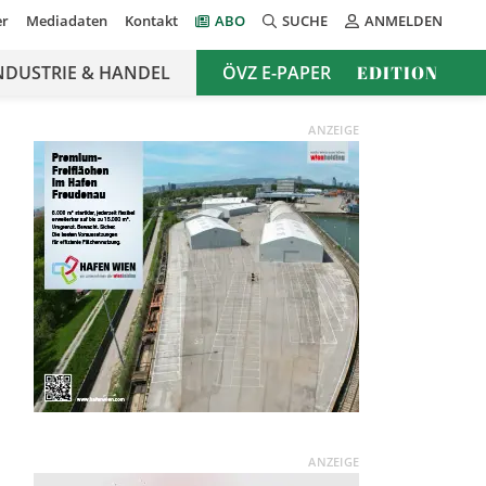
er
Mediadaten
Kontakt
ABO
SUCHE
ANMELDEN
NDUSTRIE & HANDEL
ÖVZ E-PAPER
EDITION
ANZEIGE
ANZEIGE