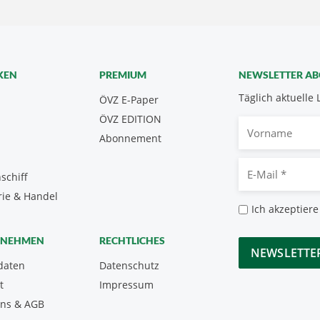
KEN
PREMIUM
NEWSLETTER A
Täglich aktuelle 
ÖVZ E-Paper
ÖVZ EDITION
Vorname
Abonnement
E-
schiff
Mail
rie & Handel
*
Datenschutz
Ich akzeptiere
*
CAPTCHA
RNEHMEN
RECHTLICHES
daten
Datenschutz
t
Impressum
uns & AGB