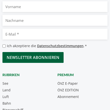
Vorname
Nachname
E-
Mail
*
Datenschutzbestimmungen
Ich akzeptiere die
Datenschutzbestimmungen
.
*
*
CAPTCHA
RUBRIKEN
PREMIUM
See
ÖVZ E-Paper
Land
ÖVZ EDITION
Luft
Abonnement
Bahn
Binnenschiff