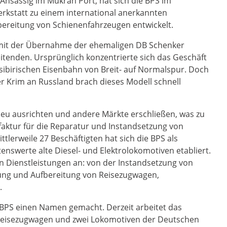
Ansässig im Mukran Port, hat sich die BPS im
rkstatt zu einem international anerkannten
fbereitung von Schienenfahrzeugen entwickelt.
4 mit der Übernahme der ehemaligen DB Schenker
tenden. Ursprünglich konzentrierte sich das Geschäft
ibirischen Eisenbahn von Breit- auf Normalspur. Doch
er Krim an Russland brach dieses Modell schnell
neu ausrichten und andere Märkte erschließen, was zu
aktur für die Reparatur und Instandsetzung von
lerweile 27 Beschäftigten hat sich die BPS als
nswerte alte Diesel- und Elektrolokomotiven etabliert.
an Dienstleistungen an: von der Instandsetzung von
ng und Aufbereitung von Reisezugwagen,
.
e BPS einen Namen gemacht. Derzeit arbeitet das
Reisezugwagen und zwei Lokomotiven der Deutschen