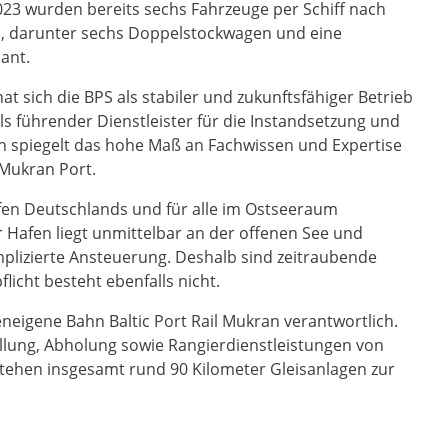
023 wurden bereits sechs Fahrzeuge per Schiff nach
en, darunter sechs Doppelstockwagen und eine
ant.
t sich die BPS als stabiler und zukunftsfähiger Betrieb
s führender Dienstleister für die Instandsetzung und
hen spiegelt das hohe Maß an Fachwissen und Expertise
 Mukran Port.
afen Deutschlands und für alle im Ostseeraum
r Hafen liegt unmittelbar an der offenen See und
mplizierte Ansteuerung. Deshalb sind zeitraubende
licht besteht ebenfalls nicht.
eneigene Bahn Baltic Port Rail Mukran verantwortlich.
ellung, Abholung sowie Rangierdienstleistungen von
ehen insgesamt rund 90 Kilometer Gleisanlagen zur