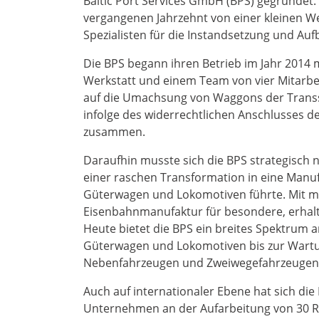
Baltic Port Services GmbH (BPS) gegründet. 
vergangenen Jahrzehnt von einer kleinen We
Spezialisten für die Instandsetzung und Au
Die BPS begann ihren Betrieb im Jahr 201
Werkstatt und einem Team von vier Mitarbei
auf die Umachsung von Waggons der Transs
infolge des widerrechtlichen Anschlusses d
zusammen.
Daraufhin musste sich die BPS strategisch 
einer raschen Transformation in eine Manuf
Güterwagen und Lokomotiven führte. Mit mitt
Eisenbahnmanufaktur für besondere, erhalte
Heute bietet die BPS ein breites Spektrum 
Güterwagen und Lokomotiven bis zur Wartu
Nebenfahrzeugen und Zweiwegefahrzeugen
Auch auf internationaler Ebene hat sich di
Unternehmen an der Aufarbeitung von 30 