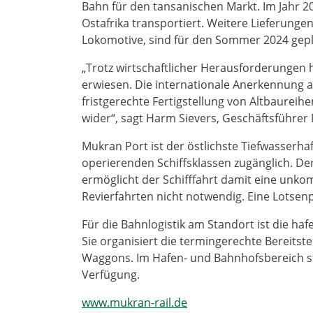
Bahn für den tansanischen Markt. Im Jahr 2
Ostafrika transportiert. Weitere Lieferung
Lokomotive, sind für den Sommer 2024 gepl
„Trotz wirtschaftlicher Herausforderungen ha
erwiesen. Die internationale Anerkennung al
fristgerechte Fertigstellung von Altbaurei
wider“, sagt Harm Sievers, Geschäftsführer
Mukran Port ist der östlichste Tiefwasserh
operierenden Schiffsklassen zugänglich. De
ermöglicht der Schifffahrt damit eine unko
Revierfahrten nicht notwendig. Eine Lotsenpf
Für die Bahnlogistik am Standort ist die haf
Sie organisiert die termingerechte Bereitst
Waggons. Im Hafen- und Bahnhofsbereich st
Verfügung.
www.mukran-rail.de