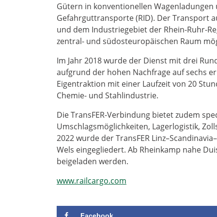
Gütern in konventionellen Wagenladungen 
Gefahrguttransporte (RID). Der Transport a
und dem Industriegebiet der Rhein-Ruhr-R
zentral- und südosteuropäischen Raum mög
Im Jahr 2018 wurde der Dienst mit drei Run
aufgrund der hohen Nachfrage auf sechs er
Eigentraktion mit einer Laufzeit von 20 Stu
Chemie- und Stahlindustrie.
Die TransFER-Verbindung bietet zudem spedi
Umschlagsmöglichkeiten, Lagerlogistik, Zo
2022 wurde der TransFER Linz–Scandinavia
Wels eingegliedert. Ab Rheinkamp nahe Du
beigeladen werden.
www.railcargo.com
Facebook