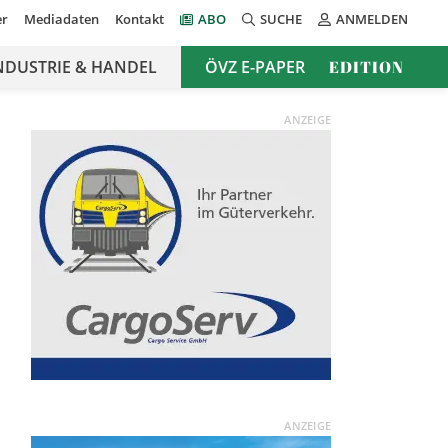
er
Mediadaten
Kontakt
ABO
SUCHE
ANMELDEN
NDUSTRIE & HANDEL
ÖVZ E-PAPER
EDITION
ANZEIGE
ANZEIGE