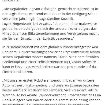
Durchsatz.
„Die Depalettierung von zufälligen, gemischten Kartons ist in
der Logistik neu, während es Roboter in der Fertigung schon
seit vielen Jahren gibt“, sagt Karoline Kowalik,
Logistikingenieurin bei Arvato. „Roboter sind normalerweise
gut darin, eine Aufgabe nach der anderen zu erledigen, das
Hinzufügen von Etikettenerkennung und Vereinzelung macht
sie für den Einsatz in der Logistik besonders.“
In Zusammenarbeit mit dem globalen Roboterintegrator AWL
und dem Bildverarbeitungsentwickler Fizyr entwickelte Arvato
seinen Depalettierroboter namens ‚Stark‘. Mit einem flexiblen
Greiferkopf und einer selbstlernenden KI[1]Vision-Software
kann er bis zu 750 verschiedene Kartons pro Stunde auf das
Förderband setzen.
„Mit unserer ersten Roboteranwendung bauen wir unsere
Automatisierungskompetenz und unseren Lösungsbaukasten
weiter aus“, erklärt Bernhard Lembeck, Vice President Future
Warehouse bei Arvato. „Wiederkehrende Prozesse wie das Ein-
und Auslagern von Waren oder die Kommissionierung können
oft effizienter und kostengünstiger abgewickelt werden,