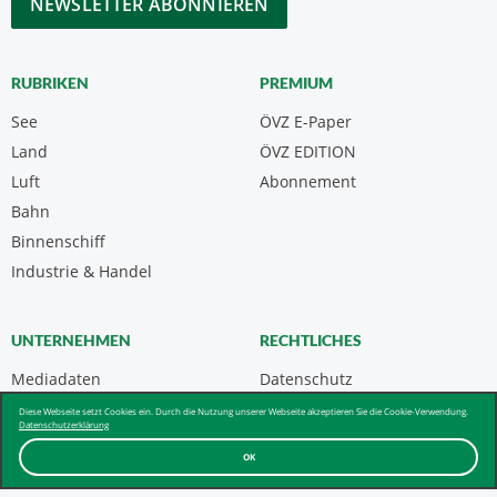
RUBRIKEN
PREMIUM
See
ÖVZ E-Paper
Land
ÖVZ EDITION
Luft
Abonnement
Bahn
Binnenschiff
Industrie & Handel
UNTERNEHMEN
RECHTLICHES
Mediadaten
Datenschutz
Kontakt
Impressum
Diese Webseite setzt Cookies ein. Durch die Nutzung unserer Webseite akzeptieren Sie die Cookie-Verwendung.
Datenschutzerklärung
Über uns & AGB
OK