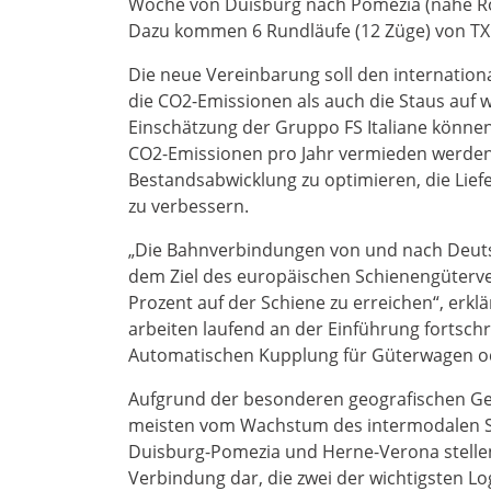
Woche von Duisburg nach Pomezia (nahe Rom
Dazu kommen 6 Rundläufe (12 Züge) von TX 
Die neue Vereinbarung soll den internatio
die CO2-Emissionen als auch die Staus auf 
Einschätzung der Gruppo FS Italiane können
CO2-Emissionen pro Jahr vermieden werden.
Bestandsabwicklung zu optimieren, die Lie
zu verbessern.
„Die Bahnverbindungen von und nach Deuts
dem Ziel des europäischen Schienengüterver
Prozent auf der Schiene zu erreichen“, erklär
arbeiten laufend an der Einführung fortschri
Automatischen Kupplung für Güterwagen oder
Aufgrund der besonderen geografischen Gege
meisten vom Wachstum des intermodalen Sc
Duisburg-Pomezia und Herne-Verona stellen 
Verbindung dar, die zwei der wichtigsten Lo