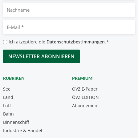
Nachname
E-
Mail
*
Datenschutzbestimmungen
Ich akzeptiere die
Datenschutzbestimmungen
.
*
*
CAPTCHA
RUBRIKEN
PREMIUM
See
ÖVZ E-Paper
Land
ÖVZ EDITION
Luft
Abonnement
Bahn
Binnenschiff
Industrie & Handel