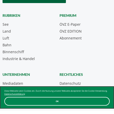
RUBRIKEN
PREMIUM
See
ÖVZ E-Paper
Land
ÖVZ EDITION
Luft
Abonnement
Bahn
Binnenschiff
Industrie & Handel
UNTERNEHMEN
RECHTLICHES
Mediadaten
Datenschutz
Kontakt
Impressum
Diese Webseite setzt Cookies ein. Durch die Nutzung unserer Webseite akzeptieren Sie die Cookie-Verwendung.
Datenschutzerklärung
Über uns & AGB
OK