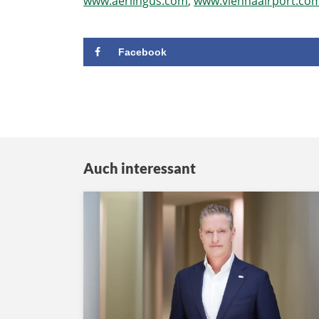
www.aerlingus.com
;
www.viennaairport.co
Facebook
Auch interessant