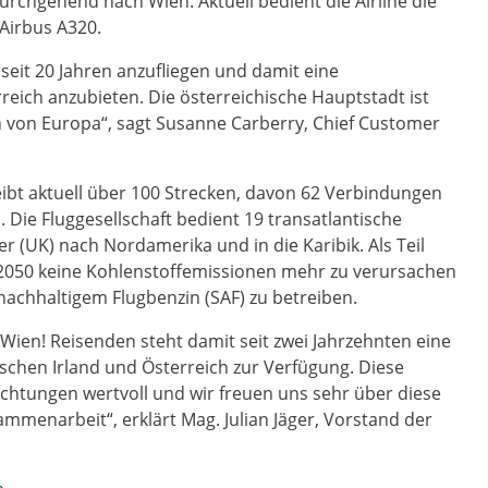
durchgehend nach Wien. Aktuell bedient die Airline die
 Airbus A320.
seit 20 Jahren anzufliegen und damit eine
reich anzubieten. Die österreichische Hauptstadt ist
en von Europa“, sagt Susanne Carberry, Chief Customer
ibt aktuell über 100 Strecken, davon 62 Verbindungen
Die Fluggesellschaft bedient 19 transatlantische
(UK) nach Nordamerika und in die Karibik. Als Teil
is 2050 keine Kohlenstoffemissionen mehr zu verursachen
nachhaltigem Flugbenzin (SAF) zu betreiben.
 Wien! Reisenden steht damit seit zwei Jahrzehnten eine
schen Irland und Österreich zur Verfügung. Diese
ichtungen wertvoll und wir freuen uns sehr über diese
ammenarbeit“, erklärt Mag. Julian Jäger, Vorstand der