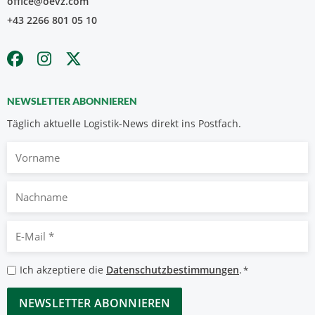
office@oevz.com
+43 2266 801 05 10
NEWSLETTER ABONNIEREN
Täglich aktuelle Logistik-News direkt ins Postfach.
Vorname
Nachname
E-
Mail
*
Datenschutzbestimmungen
Ich akzeptiere die
Datenschutzbestimmungen
.
*
*
CAPTCHA