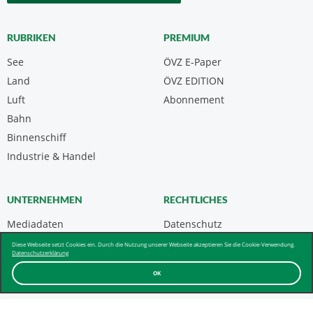
RUBRIKEN
PREMIUM
See
ÖVZ E-Paper
Land
ÖVZ EDITION
Luft
Abonnement
Bahn
Binnenschiff
Industrie & Handel
UNTERNEHMEN
RECHTLICHES
Mediadaten
Datenschutz
Kontakt
Impressum
Diese Webseite setzt Cookies ein. Durch die Nutzung unserer Webseite akzeptieren Sie die Cookie-Verwendung.
Datenschutzerklärung
Über uns & AGB
OK