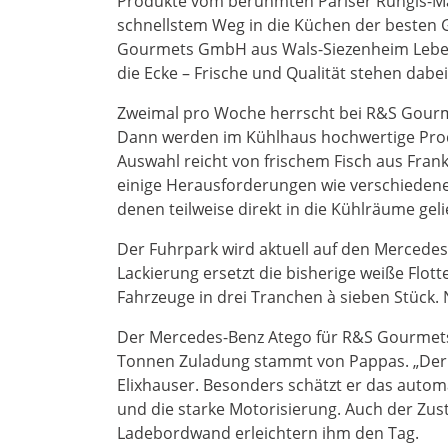
Produkte vom berühmten Pariser Rungis-Mar
schnellstem Weg in die Küchen der besten 
Gourmets GmbH aus Wals-Siezenheim Leben
die Ecke – Frische und Qualität stehen dabe
Zweimal pro Woche herrscht bei R&S Gourm
Dann werden im Kühlhaus hochwertige Produ
Auswahl reicht von frischem Fisch aus Frankr
einige Herausforderungen wie verschiedene
denen teilweise direkt in die Kühlräume gelie
Der Fuhrpark wird aktuell auf den Mercede
Lackierung ersetzt die bisherige weiße Flott
Fahrzeuge in drei Tranchen à sieben Stück.
Der Mercedes-Benz Atego für R&S Gourmets 
Tonnen Zuladung stammt von Pappas. „Der fä
Elixhauser. Besonders schätzt er das automa
und die starke Motorisierung. Auch der Zu
Ladebordwand erleichtern ihm den Tag.