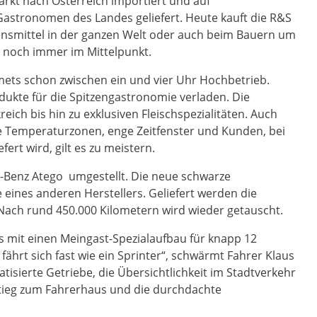
kt nach Österreich importiert und auf
Gastronomen des Landes geliefert. Heute kauft die R&S
smittel in der ganzen Welt oder auch beim Bauern um
i noch immer im Mittelpunkt.
ets schon zwischen ein und vier Uhr Hochbetrieb.
kte für die Spitzengastronomie verladen. Die
eich bis hin zu exklusiven Fleischspezialitäten. Auch
 Temperaturzonen, enge Zeitfenster und Kunden, bei
fert wird, gilt es zu meistern.
s-Benz Atego umgestellt. Die neue schwarze
e eines anderen Herstellers. Geliefert werden die
 Nach rund 450.000 Kilometern wird wieder getauscht.
mit einen Meingast-Spezialaufbau für knapp 12
hrt sich fast wie ein Sprinter“, schwärmt Fahrer Klaus
tisierte Getriebe, die Übersichtlichkeit im Stadtverkehr
stieg zum Fahrerhaus und die durchdachte