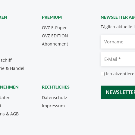
KEN
PREMIUM
NEWSLETTER A
Täglich aktuelle 
ÖVZ E-Paper
ÖVZ EDITION
Vorname
Abonnement
E-
schiff
Mail
rie & Handel
*
Datenschutz
Ich akzeptiere
*
CAPTCHA
RNEHMEN
RECHTLICHES
daten
Datenschutz
t
Impressum
uns & AGB