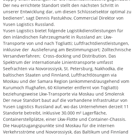
Der neu errichtete Standort stellt den nächsten Schritt in
unserer Entwicklung dar, um diesen Schlüsselsektor optimal zu
bedienen“, sagt Dennis Pastukhov, Commercial Direktor von
Yusen Logistics Russland.
Yusen Logistics bietet folgende Logistikdienstleistungen für
den inländischen Fahrzeugmarkt in Russland an: Lkw-
Transporte von und nach Togliatti; Luftfrachtdienstleistungen,
inklusive der Auslieferung am Bestimmungsort; Zolltechnische
Versandverfahren; Cross-docking und Distribution. Das
Spektrum der internationale Linientransporte umfasst
Seefrachten via Novorossiysk, St. Petersburg, Nakhodka, die
baltischen Staaten und Finnland, Luftfrachtlösungen via
Moskau und der Samara Region (ankommend/ausgehend vom
Kurumoch Flughafen, 60 Kilometer entfernt von Togliatti)
beziehungsweise Lkw-Transporte via Moskau und Smolensk
Der neue Standort baut auf die vorhandene Infrastruktur von
Yusen Logistics Russland auf, wo das Unternehmen derzeit 11
Standorte betreibt, inklusive 30.000 m² Lagerfläche,
Containerstellplätze, einer Lkw-Flotte und Container-Chassis.
Die Hauptzugangspunkte sind Moskau für die internen
Verkehrsströme und Novorossiysk, das Baltikum und Finnland