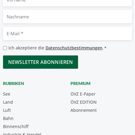
Nachname
E-
Mail
*
Datenschutzbestimmungen
Ich akzeptiere die
Datenschutzbestimmungen
.
*
*
CAPTCHA
RUBRIKEN
PREMIUM
See
ÖVZ E-Paper
Land
ÖVZ EDITION
Luft
Abonnement
Bahn
Binnenschiff
Industrie & Handel