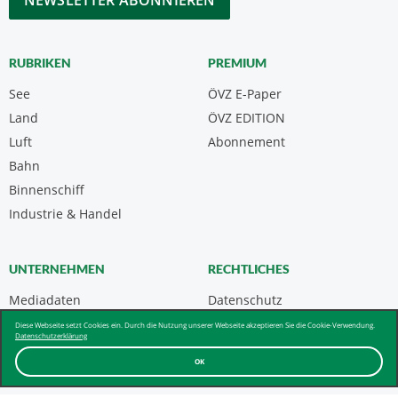
RUBRIKEN
PREMIUM
See
ÖVZ E-Paper
Land
ÖVZ EDITION
Luft
Abonnement
Bahn
Binnenschiff
Industrie & Handel
UNTERNEHMEN
RECHTLICHES
Mediadaten
Datenschutz
Kontakt
Impressum
Diese Webseite setzt Cookies ein. Durch die Nutzung unserer Webseite akzeptieren Sie die Cookie-Verwendung.
Datenschutzerklärung
Über uns & AGB
OK