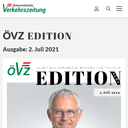
EDITION
ÖVZ
Ausgabe: 2. Juli 2021
EDITION
Ö
Z
DA
S ERSTE 
TÄ
GLICHE 
E-
PAPER MIT
 NA
CHRICHTEN 
A US DER 
WEL
T 
DER L
OGISTIK
N E
W S
2.Juli 2021