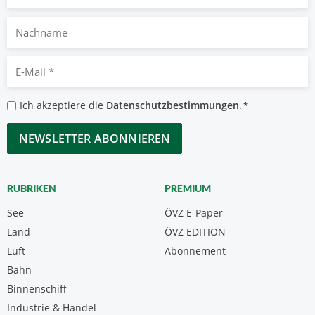
Nachname
E-
Mail
*
Datenschutzbestimmungen
Ich akzeptiere die
Datenschutzbestimmungen
.
*
*
CAPTCHA
RUBRIKEN
PREMIUM
See
ÖVZ E-Paper
Land
ÖVZ EDITION
Luft
Abonnement
Bahn
Binnenschiff
Industrie & Handel