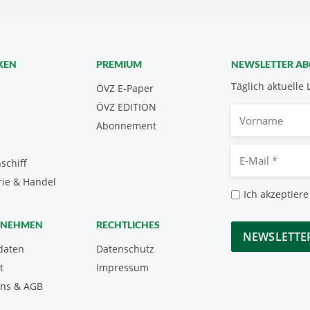
KEN
PREMIUM
NEWSLETTER A
Täglich aktuelle 
ÖVZ E-Paper
ÖVZ EDITION
Vorname
Abonnement
E-
schiff
Mail
rie & Handel
*
Datenschutz
Ich akzeptiere
*
CAPTCHA
RNEHMEN
RECHTLICHES
daten
Datenschutz
t
Impressum
uns & AGB