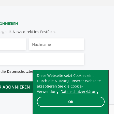
BONNIEREN
Logistik-News direkt ins Postfach.
Nachname
bestimmungen
 die
Datenschutzbestimmungen
.
*
Diese Webseite setzt Cookies ein.
Durch die Nutzung unserer Webseite
akzeptieren Sie die Cookie-
Verwendung.
Datenschutzerklärung
OK