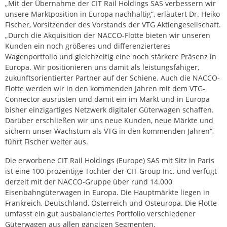
„Mit der Übernahme der CIT Rail Holdings SAS verbessern wir
unsere Marktposition in Europa nachhaltig“, erläutert Dr. Heiko
Fischer, Vorsitzender des Vorstands der VTG Aktiengesellschaft.
„Durch die Akquisition der NACCO-Flotte bieten wir unseren
Kunden ein noch größeres und differenzierteres
Wagenportfolio und gleichzeitig eine noch stärkere Präsenz in
Europa. Wir positionieren uns damit als leistungsfähiger,
zukunftsorientierter Partner auf der Schiene. Auch die NACCO-
Flotte werden wir in den kommenden Jahren mit dem VTG-
Connector ausrüsten und damit ein im Markt und in Europa
bisher einzigartiges Netzwerk digitaler Güterwagen schaffen.
Darüber erschließen wir uns neue Kunden, neue Märkte und
sichern unser Wachstum als VTG in den kommenden Jahren“,
führt Fischer weiter aus.
Die erworbene CIT Rail Holdings (Europe) SAS mit Sitz in Paris
ist eine 100-prozentige Tochter der CIT Group Inc. und verfügt
derzeit mit der NACCO-Gruppe über rund 14.000
Eisenbahngüterwagen in Europa. Die Hauptmärkte liegen in
Frankreich, Deutschland, Österreich und Osteuropa. Die Flotte
umfasst ein gut ausbalanciertes Portfolio verschiedener
Güterwagen aus allen gängigen Segmenten.