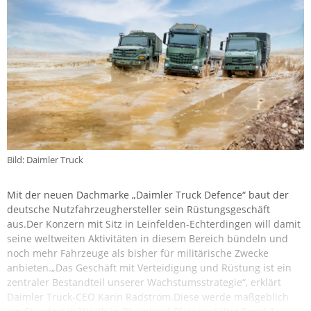
Bild: Daimler Truck
Mit der neuen Dachmarke „Daimler Truck Defence“ baut der
deutsche Nutzfahrzeughersteller sein Rüstungsgeschäft
aus.Der Konzern mit Sitz in Leinfelden-Echterdingen will damit
seine weltweiten Aktivitäten in diesem Bereich bündeln und
noch mehr Fahrzeuge als bisher für militärische Zwecke
anbieten.„Das Geschäft mit Verteidigung und Rüstung ist ein
zentraler Bestandteil unserer Wachstumsstrategie“, erklärt
Daimler Truck-CEO Karin Radström.Diese werde maßgeblich