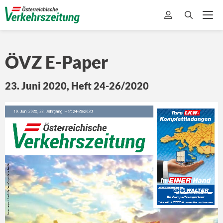
ÖVZ
E-Paper
23. Juni 2020, Heft 24-26/2020
19. Juni 2020, 22. Jahrgang, Heft 24-26/2020
Ihre LKW-
Komplettladungen
Erscheinungsort: A-2104 Spillern, Postgebühr bar bezahlt.
in EINER Hand
Ihr Europa-Transporteur
7777
Tel.: +43 5 
-0  www.lkw-walter.com
OEST VERKEHRSZEIT_57x95_116 rz.indd   1
18.04.16   11:54