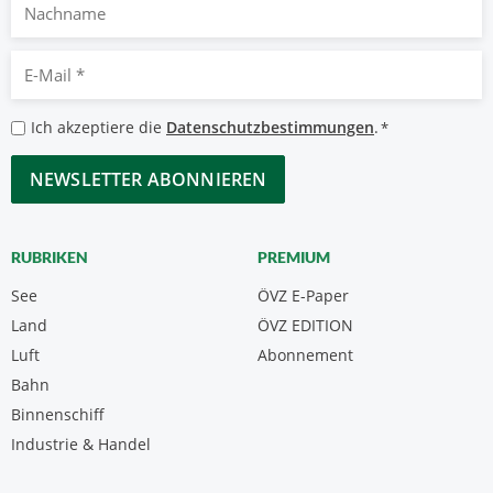
Nachname
E-
Mail
*
Datenschutzbestimmungen
Ich akzeptiere die
Datenschutzbestimmungen
.
*
*
CAPTCHA
RUBRIKEN
PREMIUM
See
ÖVZ E-Paper
Land
ÖVZ EDITION
Luft
Abonnement
Bahn
Binnenschiff
Industrie & Handel