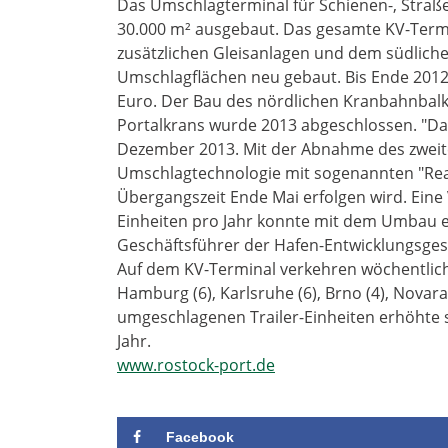
Das Umschlagterminal für Schienen-, Straße
30.000 m² ausgebaut. Das gesamte KV-Termin
zusätzlichen Gleisanlagen und dem südlic
Umschlagflächen neu gebaut. Bis Ende 2012 
Euro. Der Bau des nördlichen Kranbahnbalk
Portalkrans wurde 2013 abgeschlossen. "Da
Dezember 2013. Mit der Abnahme des zweite
Umschlagtechnologie mit sogenannten "Rea
Übergangszeit Ende Mai erfolgen wird. Ein
Einheiten pro Jahr konnte mit dem Umbau er
Geschäftsführer der Hafen-Entwicklungsgese
Auf dem KV-Terminal verkehren wöchentlic
Hamburg (6), Karlsruhe (6), Brno (4), Novara
umgeschlagenen Trailer-Einheiten erhöhte s
Jahr.
www.rostock-port.de
Facebook