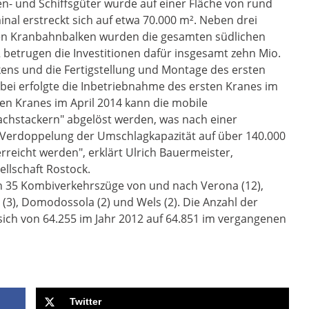
n- und Schiffsgüter wurde auf einer Fläche von rund
al erstreckt sich auf etwa 70.000 m². Neben drei
hen Kranbahnbalken wurden die gesamten südlichen
betrugen die Investitionen dafür insgesamt zehn Mio.
ens und die Fertigstellung und Montage des ersten
bei erfolgte die Inbetriebnahme des ersten Kranes im
n Kranes im April 2014 kann die mobile
chstackern" abgelöst werden, was nach einer
e Verdoppelung der Umschlagkapazität auf über 140.000
reicht werden", erklärt Ulrich Bauermeister,
llschaft Rostock.
h 35 Kombiverkehrszüge von und nach Verona (12),
 (3), Domodossola (2) und Wels (2). Die Anzahl der
ich von 64.255 im Jahr 2012 auf 64.851 im vergangenen
Twitter