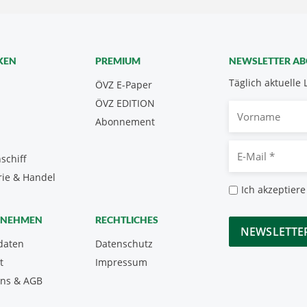
KEN
PREMIUM
NEWSLETTER A
Täglich aktuelle 
ÖVZ E-Paper
ÖVZ EDITION
Vorname
Abonnement
E-
schiff
Mail
rie & Handel
*
Datenschutz
Ich akzeptiere
*
CAPTCHA
RNEHMEN
RECHTLICHES
daten
Datenschutz
t
Impressum
uns & AGB