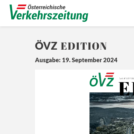
EDITION
ÖVZ
Ausgabe: 19. September 2024
E
Ö
Z
DA
S ERSTE 
T