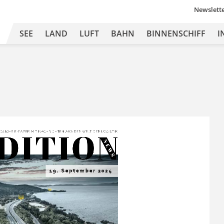
Newslett
SEE
LAND
LUFT
BAHN
BINNENSCHIFF
I
DITION
Ä
GLICHE 
E-
PAPER MIT
 NA
CHRICHTEN 
A US DER 
WEL
T 
DER L
OGISTIK
N E
W S
19. September 2024