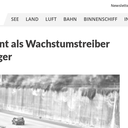
Newslett
SEE
LAND
LUFT
BAHN
BINNENSCHIFF
I
t als Wachstumstreiber
ger