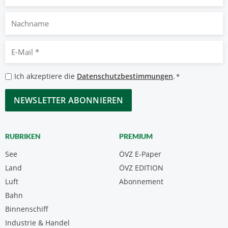
Nachname
E-
Mail
*
Datenschutzbestimmungen
Ich akzeptiere die
Datenschutzbestimmungen
.
*
*
CAPTCHA
RUBRIKEN
PREMIUM
See
ÖVZ E-Paper
Land
ÖVZ EDITION
Luft
Abonnement
Bahn
Binnenschiff
Industrie & Handel