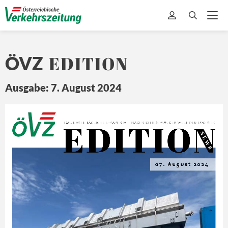
EDITION
ÖVZ
Ausgabe: 7. August 2024
EDITION
Ö
Z
DA
S ERSTE 
TÄ
GLICHE 
E-
PAPER MIT
 NA
CHRICHTEN 
A US DER 
WEL
T 
DER L
OGISTIK
N E
W S
07. August 2024