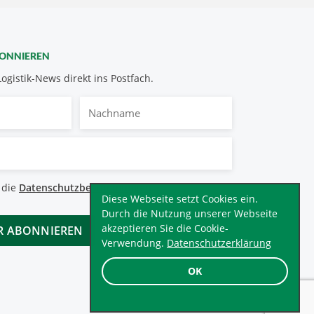
BONNIEREN
Logistik-News direkt ins Postfach.
Nachname
bestimmungen
 die
Datenschutzbestimmungen
.
*
Diese Webseite setzt Cookies ein.
Durch die Nutzung unserer Webseite
akzeptieren Sie die Cookie-
Verwendung.
Datenschutzerklärung
OK