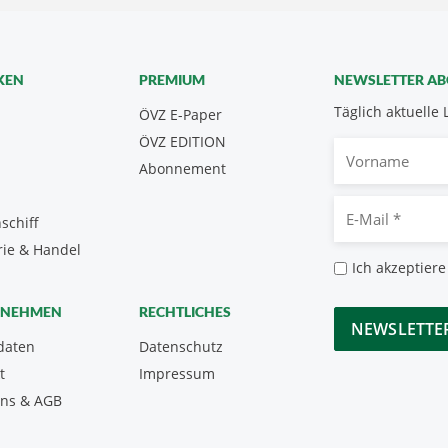
KEN
PREMIUM
NEWSLETTER A
Täglich aktuelle 
ÖVZ E-Paper
ÖVZ EDITION
Vorname
Abonnement
E-
schiff
Mail
rie & Handel
*
Datenschutz
Ich akzeptiere
*
CAPTCHA
RNEHMEN
RECHTLICHES
daten
Datenschutz
t
Impressum
uns & AGB